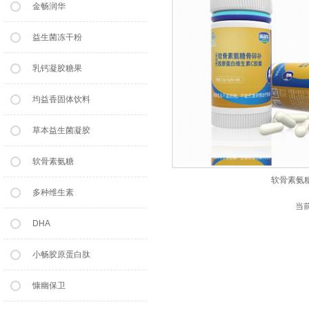
金畅润华
益生菌冻干粉
乳钙凝胶糖果
均益香固体饮料
草本益生菌凝胶
软骨素氨糖
软骨素氨
多种维生素
当
DHA
小畅胶原蛋白肽
慷幽保卫