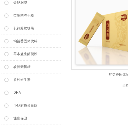
金畅润华
益生菌冻干粉
乳钙凝胶糖果
均益香固体饮料
草本益生菌凝胶
软骨素氨糖
均益香固体
多种维生素
当
DHA
小畅胶原蛋白肽
慷幽保卫