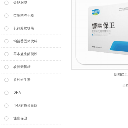
金畅润华
益生菌冻干粉
乳钙凝胶糖果
均益香固体饮料
草本益生菌凝胶
软骨素氨糖
慷幽保卫
多种维生素
当
DHA
小畅胶原蛋白肽
慷幽保卫