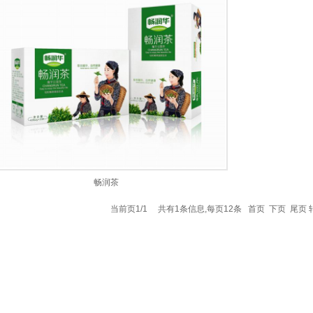
畅润茶
当前页1/1 共有1条信息,每页12条
首页
下页
尾页