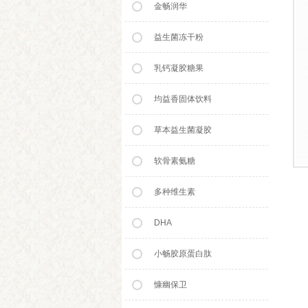
金畅润华
益生菌冻干粉
乳钙凝胶糖果
均益香固体饮料
草本益生菌凝胶
软骨素氨糖
多种维生素
DHA
小畅胶原蛋白肽
慷幽保卫